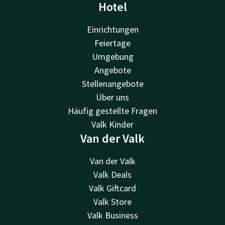
Hotel
Einrichtungen
Feiertage
Umgebung
Angebote
Stellenangebote
Über uns
Häufig gestellte Fragen
Valk Kinder
Van der Valk
Van der Valk
Valk Deals
Valk Giftcard
Valk Store
Valk Business