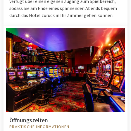
verfügt über einen eigenen Zugang zum Spielbereich,
sodass Sie am Ende eines spannenden Abends bequem
durch das Hotel zurück in Ihr Zimmer gehen können.
Öffnungszeiten
PRAKTISCHE INFORMATIONEN