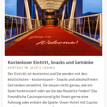
Kostenloser Eintritt, Snacks und Getränke
VORTEILE IM JACK'S CASINO
Der Eintritt ist kostenlos und Sie werden mit den
köstlichsten – kostenlosen! – Snacks und alkoholfreien
Getränken verwöhnt. Sie wissen nicht genau, wie ein
Spiel funktioniert oder wo Sie das Roulette finden? Das
freundliche Casinopersonal gibt Ihnen gerne eine
Führung oder erklärt die Spiele. Unser Hotel mit Casino