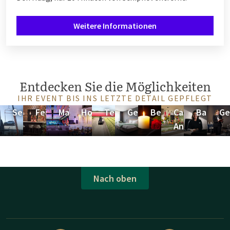
Weitere Informationen
Entdecken Sie die Möglichkeiten
IHR EVENT BIS INS LETZTE DETAIL GEPFLEGT
Selbstpräsentation
Feiertage
Markenbildung
Hochzeiten
Teambuilding
Geschäftsübernachtung
Beileid
Catering-
Bankett
Ge
Angebot
Nach oben