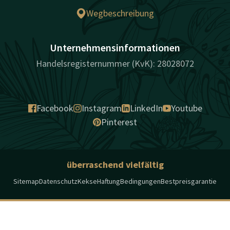
Wegbeschreibung
Unternehmensinformationen
Handelsregisternummer (KvK): 28028072
Facebook
Instagram
LinkedIn
Youtube
Pinterest
überraschend vielfältig
Sitemap
Datenschutz
Kekse
Haftung
Bedingungen
Bestpreisgarantie