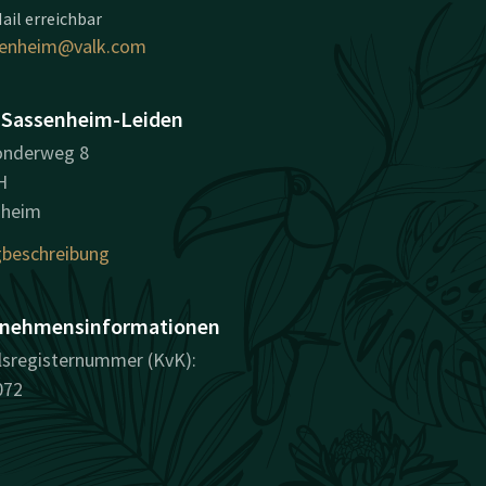
ail erreichbar
senheim@valk.com
 Sassenheim-Leiden
nderweg 8
H
nheim
beschreibung
nehmensinformationen
sregisternummer (KvK):
072