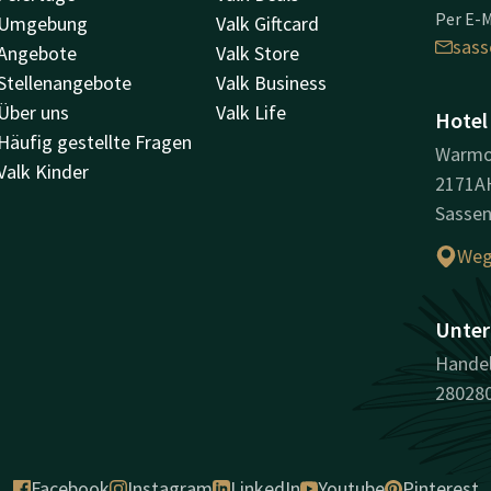
Per E-M
Umgebung
Valk Giftcard
sas
Angebote
Valk Store
Stellenangebote
Valk Business
Über uns
Valk Life
Hotel
Häufig gestellte Fragen
Warmo
Valk Kinder
2171A
Sasse
Weg
Unter
Handel
28028
Facebook
Instagram
LinkedIn
Youtube
Pinterest