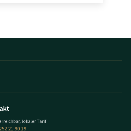
akt
erreichbar, lokaler Tarif
252 21 90 19