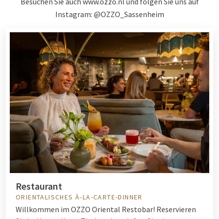
Besuchen Sie auch
www.ozzo.nl
und folgen Sie uns auf
Instagram: @OZZO_Sassenheim
Restaurant
ORIENTALISCHES À-LA-CARTE-DINNER
Willkommen im OZZO Oriental Restobar! Reservieren