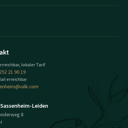
akt
erreichbar, lokaler Tarif
252 21 90 19
ail erreichbar
senheim@valk.com
 Sassenheim-Leiden
nderweg 8
H