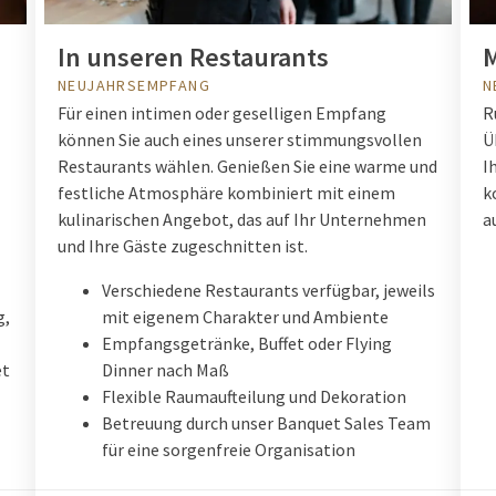
In unseren Restaurants
M
NEUJAHRSEMPFANG
N
Für einen intimen oder geselligen Empfang
R
können Sie auch eines unserer stimmungsvollen
Ü
Restaurants wählen. Genießen Sie eine warme und
I
festliche Atmosphäre kombiniert mit einem
k
kulinarischen Angebot, das auf Ihr Unternehmen
a
und Ihre Gäste zugeschnitten ist.
Verschiedene Restaurants verfügbar, jeweils
g,
mit eigenem Charakter und Ambiente
Empfangsgetränke, Buffet oder Flying
et
Dinner nach Maß
Flexible Raumaufteilung und Dekoration
Betreuung durch unser Banquet Sales Team
für eine sorgenfreie Organisation