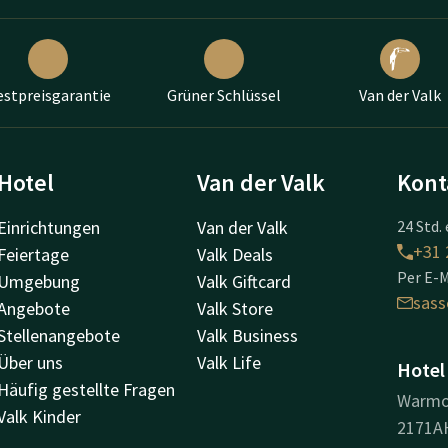
estpreisgarantie
Grüner Schlüssel
Van der Valk
Hotel
Van der Valk
Kont
Einrichtungen
Van der Valk
24 Std. 
+31 
Feiertage
Valk Deals
Per E-M
Umgebung
Valk Giftcard
sas
Angebote
Valk Store
Stellenangebote
Valk Business
Über uns
Valk Life
Hotel
Häufig gestellte Fragen
Warmo
Valk Kinder
2171A