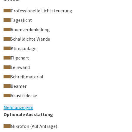
Professionelle Lichtsteuerung
Tageslicht
Raumverdunkelung
Schalldichte Wände
Klimaanlage
Flipchart
Leinwand
Schreibmaterial
Beamer
Akustikdecke
Mehr anzeigen
Optionale Ausstattung
Mikrofon (Auf Anfrage)