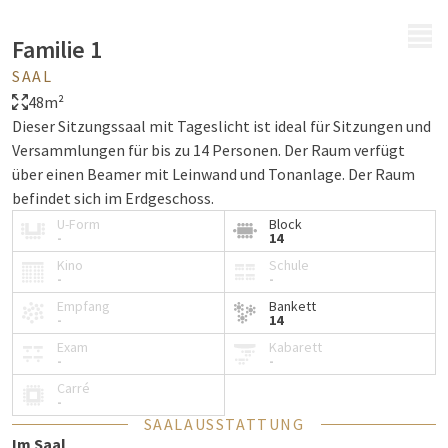
MENÜ
Familie 1
SAAL
48m²
Dieser Sitzungssaal mit Tageslicht ist ideal für Sitzungen und
Versammlungen für bis zu 14 Personen. Der Raum verfügt
über einen Beamer mit Leinwand und Tonanlage. Der Raum
befindet sich im Erdgeschoss.
U-Form
Block
-
14
Kino
Schule
-
-
Empfang
Bankett
-
14
Exam
Kabarett
-
-
Carré
-
SAALAUSSTATTUNG
Im Saal