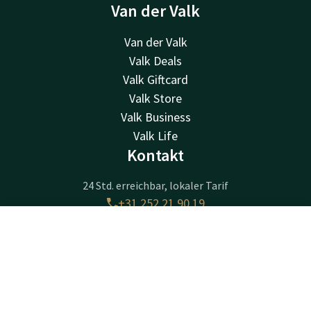
Van der Valk
Van der Valk
Valk Deals
Valk Giftcard
Valk Store
Valk Business
Valk Life
Kontakt
24 Std. erreichbar, lokaler Tarif
+31 252 21 90 19
Per E-Mail erreichbar
sassenheim@valk.com
Kontakt
Account
DE
Jetzt buchen
Hotel Sassenheim-Leiden
Warmonderweg 8