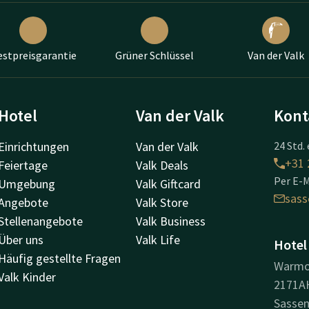
estpreisgarantie
Grüner Schlüssel
Van der Valk
Hotel
Van der Valk
Kont
Einrichtungen
Van der Valk
24 Std. 
+31 
Feiertage
Valk Deals
Per E-M
Umgebung
Valk Giftcard
sas
Angebote
Valk Store
Stellenangebote
Valk Business
Über uns
Valk Life
Hotel
Häufig gestellte Fragen
Warmo
Valk Kinder
2171A
Sasse