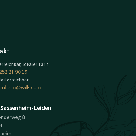
akt
erreichbar, lokaler Tarif
252 21 90 19
ail erreichbar
senheim@valk.com
 Sassenheim-Leiden
nderweg 8
H
nheim