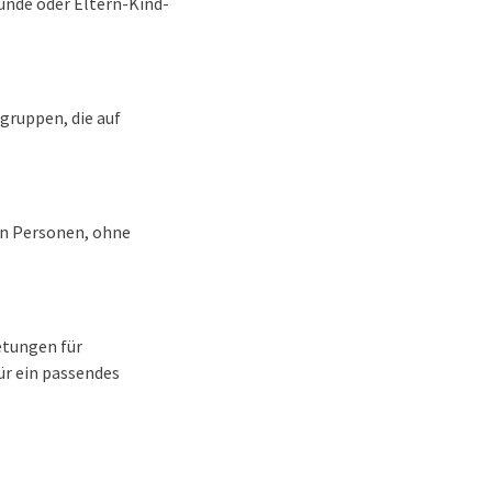
unde oder Eltern-Kind-
sgruppen, die auf
en Personen, ohne
etungen für
ür ein passendes