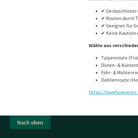
✔ Geräuschloses 
✔ Routen durch T
✔ Geeignet für G
✔ Keine Kaution e
Wähle aus verschiede
Tulpenroute (Frü
Dünen- & Küstent
Fähr- & Mühlenro
Dahlienroute (He
https://havefunevents.
Nach oben