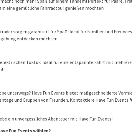
macht noch mehr Spaß auf einem Tandem! Perfekt für Paare, Fre
am eine gemütliche Fahrradtour genießen möchten.
rräder sorgen garantiert für Spaß! Ideal für Familien und Freunde
Umgebung entdecken möchten.
elektrischen TukTuk. Ideal für eine entspannte Fahrt mit mehrer
n!
uppe unterwegs? Have Fun Events bietet maßgeschneiderte Vermi
entage und Gruppen von Freunden. Kontaktiere Have Fun Events f
lebe ein unvergessliches Abenteuer mit Have Fun Events!
Have Fun Events wählen?