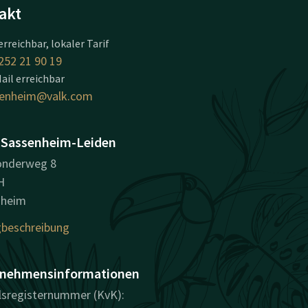
akt
erreichbar, lokaler Tarif
252 21 90 19
ail erreichbar
senheim@valk.com
 Sassenheim-Leiden
nderweg 8
H
nheim
beschreibung
nehmensinformationen
sregisternummer (KvK):