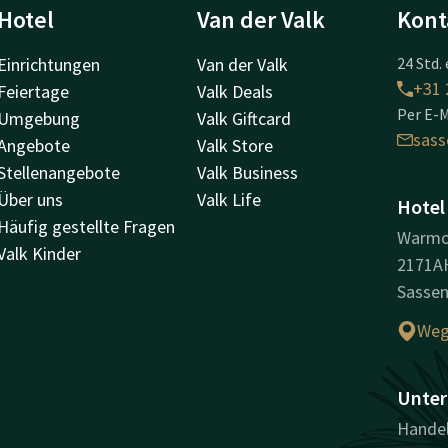
Hotel
Van der Valk
Kont
Einrichtungen
Van der Valk
24 Std. 
+31 
Feiertage
Valk Deals
Per E-M
Umgebung
Valk Giftcard
sas
Angebote
Valk Store
Stellenangebote
Valk Business
Über uns
Valk Life
Hotel
Häufig gestellte Fragen
Warmo
Valk Kinder
2171A
Sasse
Weg
Unter
Handel