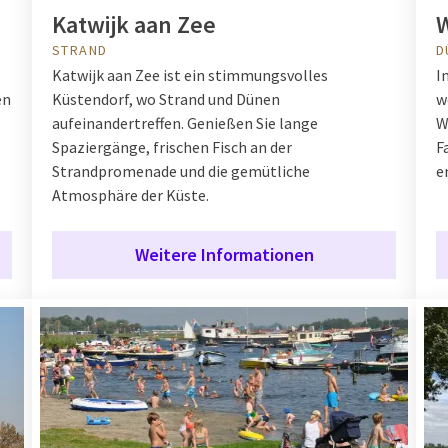
Katwijk aan Zee
STRAND
D
Katwijk aan Zee ist ein stimmungsvolles
I
en
Küstendorf, wo Strand und Dünen
w
aufeinandertreffen. Genießen Sie lange
W
Spaziergänge, frischen Fisch an der
F
Strandpromenade und die gemütliche
e
Atmosphäre der Küste.
Weitere Informationen