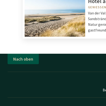
Hotel 
GENIESSEN
Van der Va
Sandstränd
Natur geni
gastfreund
Nach oben
B