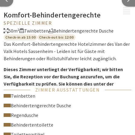
MENÜ
Komfort-Behindertengerechte
SPEZIELLE ZIMMER
50m²
Twinbetten
Behindertengerechte Dusche
Check-in ab 15:00
Check-out bis 12:00
Das Komfort-Behindertengerechte Hotelzimmer des Van der
Valk Hotels Sassenheim - Leiden ist für Gäste mit
Behinderungen oder Rollstuhlfahrer leicht zugänglich.
Dieses Zimmer unterliegt der Verfügbarkeit; wir bitten
Sie, die Rezeption vor der Buchung anzurufen, um die
Verfügbarkeit zu prüfen. Sie können dies unter der
ZIMMER AUSSTATTUNGEN
Telefonnummer
+31(0)252-219019
tun. Wir bitten Sie auch,
Twinbetten
Ihre Präferenz für dieses Zimmer im Kommentarfeld
während des Reservierungsvorgangs anzugeben.
Behindertengerechte Dusche
Regendusche
Das geräumige, barrierefreie Zimmer hat eine Fläche von 35
m², ist klimatisiert und mit komfortablen und verstellbaren
Behindertentoilette
Boxspringbetten (Doppelbet, kein High-Low-Bett!) für einen
Toilettenartikel