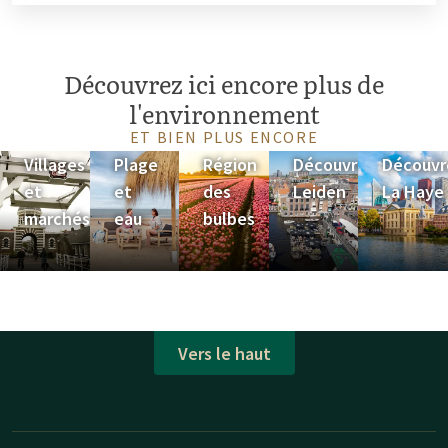
Découvrez ici encore plus de
l'environnement
ET BIEN PLUS ENCORE
Villages
Plage
Région
Découvrez
Découvr
et
et
des
Leiden
La Haye
marchés
eau
bulbes
Vers le haut