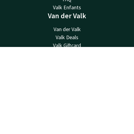
Valk Enfants
Van der Valk
Van der Valk
Valk Deals
Valk Giftcard
Valk Store
Contact
Compte
FR
Valk Business
Valk Life
Réserver
Contacter
Disponible au téléphone 24h/24 au tarif local
+31 252 21 90 19
Disponible par e-mail
sassenheim@valk.com
Hotel Sassenheim-Leiden