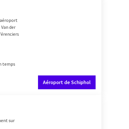
l’aéroport
 Van der
férenciers
un temps
Aéroport de Schiphol
ment sur