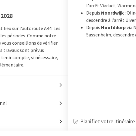
l’arrêt Viaduct, Warmond
Depuis
Noordwijk
: Qli
i-2028
descendre à l’arrêt Uiver
Depuis
Hoofddorp
via 
 lieu sur l’autoroute A44. Les
Sassenheim, descendre à
n les périodes. Comme notre
 vous conseillons de vérifier
es travaux sont prévus
 tenir compte, si nécessaire,
plémentaire.
r.nl
Planifiez votre itinéraire