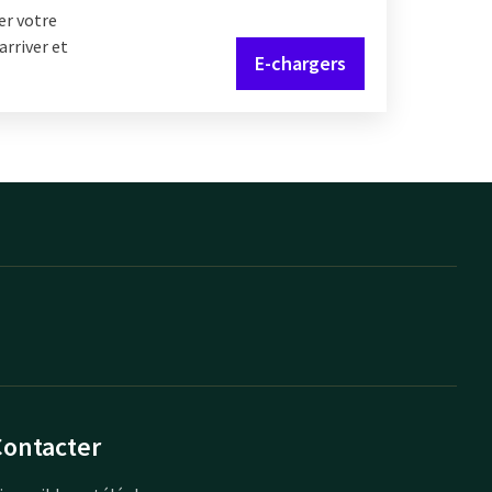
er votre
arriver et
E-chargers
Contacter