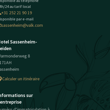
isponible au téléphone
4h/24 au tarif local
+31 252 21 90 19
isponible par e-mail
sassenheim@valk.com
otel Sassenheim-
eiden
armonderweg 8
171AH
assenheim
Calculer un itinéraire
nformations sur
'entreprise
uméro d’immatriculation à