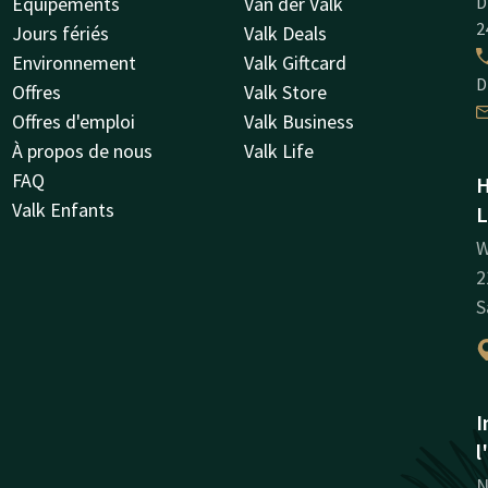
Équipements
Van der Valk
D
2
Jours fériés
Valk Deals
Environnement
Valk Giftcard
D
Offres
Valk Store
Offres d'emploi
Valk Business
À propos de nous
Valk Life
FAQ
H
Valk Enfants
L
W
2
S
I
l
N