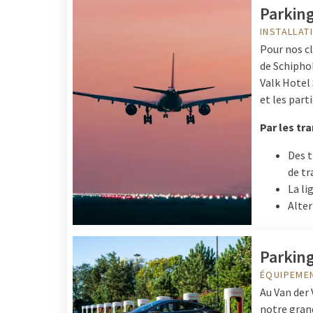
Parking
INSTALLAT
Pour nos cl
de Schiphol
Valk Hotel 
et les part
Par les tr
Des t
de tr
La li
Alter
Parking
ÉQUIPEME
Au Van der
notre grand