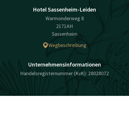
Hotel Sassenheim-Leiden
Warmonderweg 8
2171AH
Sassenheim
Wegbeschreibung
Unternehmensinformationen
Handelsregisternummer (KvK): 28028072
Facebook
Instagram
LinkedIn
Youtube
Pinterest
Kontakt
Account
DE
Jetzt buchen