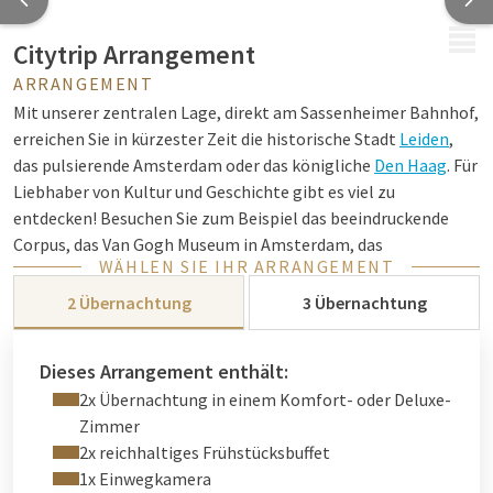
MENÜ
Citytrip Arrangement
ARRANGEMENT
Mit unserer zentralen Lage, direkt am Sassenheimer Bahnhof,
erreichen Sie in kürzester Zeit die historische Stadt
Leiden
,
das pulsierende Amsterdam oder das königliche
Den Haag
. Für
Liebhaber von Kultur und Geschichte gibt es viel zu
entdecken! Besuchen Sie zum Beispiel das beeindruckende
Corpus, das Van Gogh Museum in Amsterdam, das
WÄHLEN SIE IHR ARRANGEMENT
Rijksmuseum van Oudheden in Leiden oder den Hortus
Botanicus in Leiden. Außerdem können Sie verschiedene
2 Übernachtung
3 Übernachtung
versteckte Juwelen besuchen, wie das Museum Noordwijk, das
Streekmuseum Veldzicht und das Anatomische Museum in
Dieses Arrangement enthält:
Leiden.
2x Übernachtung in einem Komfort- oder Deluxe-
Das Van der Valk Citytrip Arrangement bietet 2 oder 3
Zimmer
Übernachtungen in einem
Komfort Hotelzimmer
oder
Deluxe
2x reichhaltiges Frühstücksbuffet
Hotelzimmer
, einschließlich eines umfangreichen
1x Einwegkamera