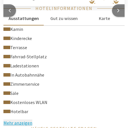
Geld, das Sie durch den Verzicht auf die Reinigung sparen, ein
HOTELINFORMATIONEN
Baum gepflanzt.
Klicken Sie hier
für weitere Informationen
Ausstattungen
Gut zu wissen
Karte
über die Wahl von GreenStays.
Kamin
Kinderecke
Terrasse
Fahrrad-Stellplatz
Ladestationen
In Autobahnnähe
Zimmerservice
Säle
Kostenloses WLAN
Hotelbar
Mehr anzeigen