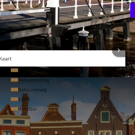
kiezen om concreet bij te dragen aan een groenere hotelwereld
choonmaak. Voor iedere dag dat u de kamerschoonmaak
n boom geplant, gesponsord door Van der Valk met het geld
onmaak.
Klik hier
voor meer informatie over hoe u kunt kiezen
F
4
 INFORMATIE
Kaart
Kinderhoek
Fietsenstalling
Nabij snelweg
Zalen
Hotelbar
STELDE VRAGEN