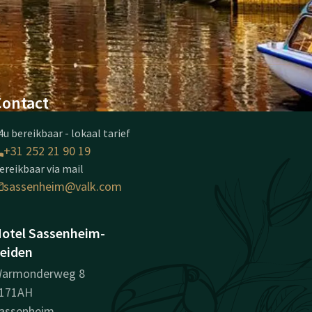
Contact
4u bereikbaar - lokaal tarief
+31 252 21 90 19
ereikbaar via mail
sassenheim@valk.com
otel Sassenheim-
eiden
armonderweg 8
171AH
assenheim