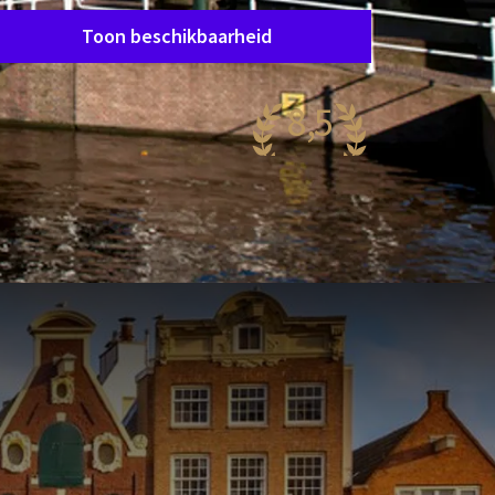
Toon beschikbaarheid
8,5
antastisch
50 reviews