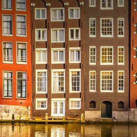
beschikbaarheid;
 andere acties en of tegoedbonnen;
eringen niet mogelijk;
2 jaar) in ons hotel wenst te verblijven, neemt u dan
ceptie via telefoonnummer
+31(0)252-219019
of via e-
amer verblijft, wordt er een rolbed op de kamer