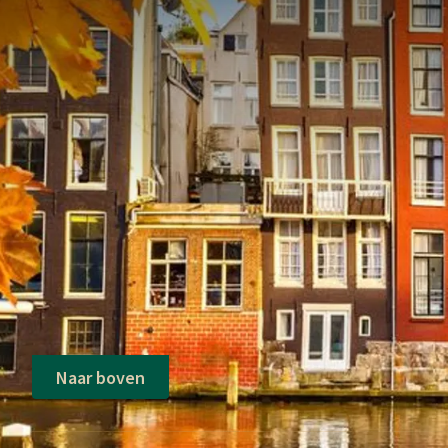
Voorwaarden van arrangement
O.b.v. een 2-persoonskamer en o.b.v. 
Eenpersoonstoeslag op aanvraag;
Niet te reserveren in combinatie met
Restitutie op eerder gemaakte reserv
Wanneer u met baby's of kinderen (0-1
a.u.b. telefonisch contact op met de re
mail op:
info@sassenheim.valk.com
.
Wanneer er een derde persoon op de k
geplaatst (op basis van beschikbaarheid)
Naar boven