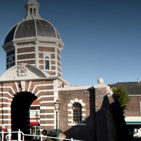
anaf
prijs
p.
Kamerindeling
1 kamer, 2 personen
Arrangement
2 nachten
Verblijfsperiode
Data kiezen