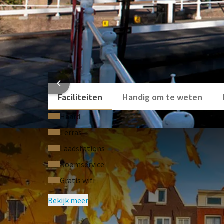
Verblijft u langer in ons hotel? Dan kunt u ervoor 
door af te zien van een of meerdere dagen kamers
overslaat wordt door de stichting Pure Benefit ee
dat wordt bespaard wanneer u af ziet van de scho
voor GreenStays.
HOTEL
Faciliteiten
Handig om te weten
Haard
Terras
Laadstations
Roomservice
Gratis wifi
Bekijk meer
VEELGE