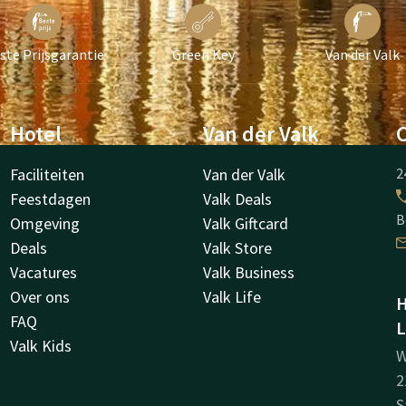
ste Prijsgarantie
Green Key
Van der Valk
Hotel
Van der Valk
Faciliteiten
Van der Valk
2
Feestdagen
Valk Deals
B
Omgeving
Valk Giftcard
Deals
Valk Store
Vacatures
Valk Business
Over ons
Valk Life
H
FAQ
L
Valk Kids
W
2
S