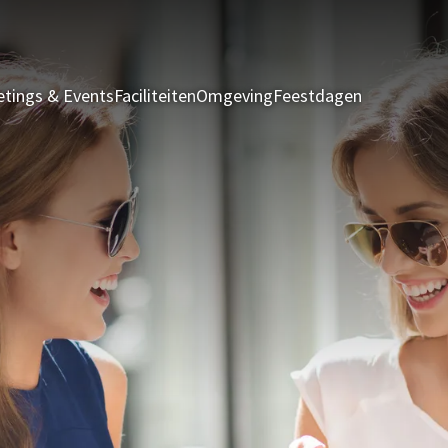
tings & Events
Faciliteiten
Omgeving
Feestdagen
Kamers & S