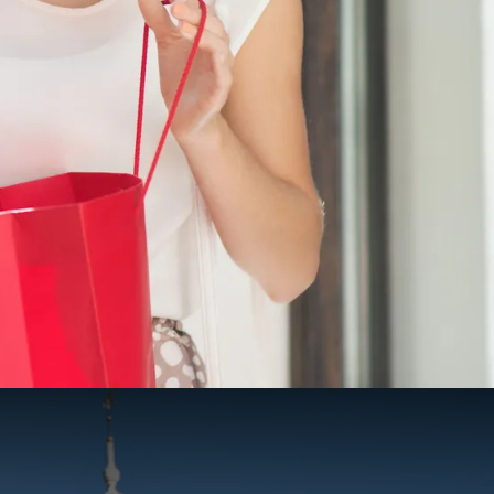
194
00