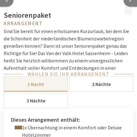
MENÜ
Seniorenpaket
ARRANGEMENT
Sind Sie bereit für einen erholsamen Kurzurlaub, bei dem Sie
die Schönheit der niederländischen Blumenzwiebelregion
genießen können? Dann ist unser Seniorenpaket genau das
Richtige für Sie! Das Van der Valk Hotel Sassenheim - Leiden
heißt Sie herzlich willkommen zu einem unvergesslichen
Aufenthalt voller Komfort und Entdeckungen in einer
WÄHLEN SIE IHR ARRANGEMENT
atemberaubenden Region mit viel zu sehen und zu erleben!
1 Nacht
2 Nächte
Sie übernachten 1, 2 oder 3 Nächte in einem unserer
herrlichen
Komfort-Hotelzimmer
oder
Deluxe-Hotelzimmer
,
3 Nächte
inklusive täglichem umfangreichen Frühstücksbuffet im Live
Cooking Buffetrestaurant und jeden Abend eind köstlichen
Drei-Gänge-Menüs im
Restaurant Nest
. Bei Ihrer Ankunft
Dieses Arrangement enthält:
erwartet Sie zudem ein besonderes Geschenk als Zeichen
1x Übernachtung in einem Komfort oder Deluxe
unserer Wertschätzung für unsere geschätzten Van-der-Valk-
Hotelzimmer