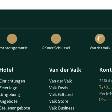
estpreisgarantie
Grüner Schlüssel
Van der Valk
Hotel
Van der Valk
Kont
Einrichtungen
Van der Valk
24 Std. 
+31 
Feiertage
Valk Deals
Per E-M
Umgebung
Valk Giftcard
sas
Angebote
Valk Store
Stellenangebote
Valk Business