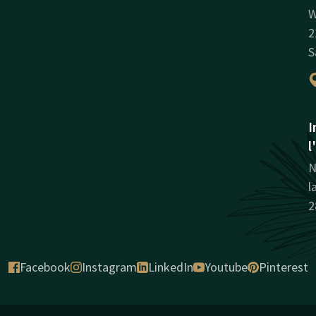
W
2
S
I
l
N
l
2
Facebook
Instagram
LinkedIn
Youtube
Pinterest