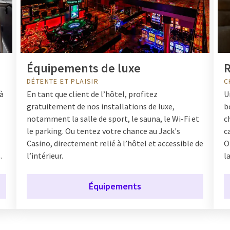
Équipements de luxe
R
DÉTENTE ET PLAISIR
C
 à
En tant que client de l’hôtel, profitez
U
gratuitement de nos installations de luxe,
b
notamment la salle de sport, le sauna, le Wi-Fi et
c
le parking. Ou tentez votre chance au Jack's
c
Casino, directement relié à l’hôtel et accessible de
O
.
l’intérieur.
l
Équipements