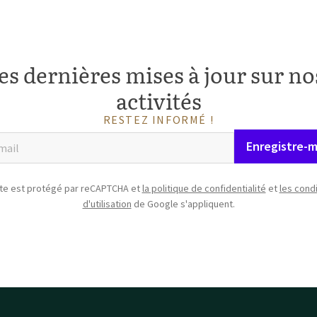
es dernières mises à jour sur nos
activités
RESTEZ INFORMÉ !
Enregistre-m
ite est protégé par reCAPTCHA et
la politique de confidentialité
et
les cond
d'utilisation
de Google s'appliquent.