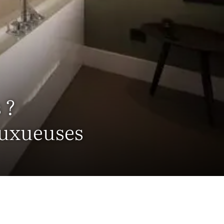
 ?
luxueuses