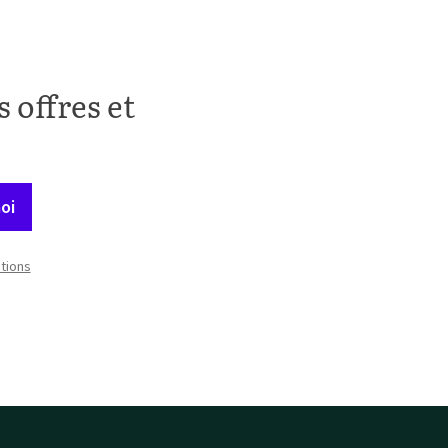
 offres et
oi
itions