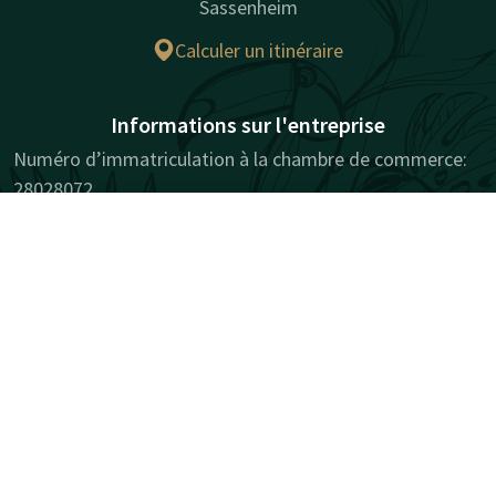
Sassenheim
Calculer un itinéraire
Informations sur l'entreprise
Numéro d’immatriculation à la chambre de commerce:
28028072
Contact
Compte
FR
Facebook
Instagram
LinkedIn
Youtube
Réserver
Pinterest
naturellement surprenant
Plan du site
Confidentialité
Cookies
Responsabilité
Conditions
Meilleure garantie de prix