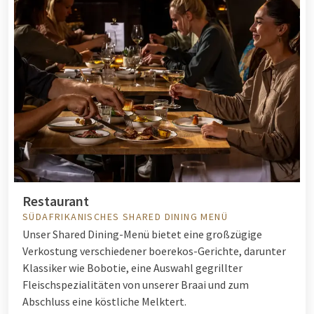
Restaurant
SÜDAFRIKANISCHES SHARED DINING MENÜ
Unser Shared Dining-Menü bietet eine großzügige
Verkostung verschiedener boerekos-Gerichte, darunter
Klassiker wie Bobotie, eine Auswahl gegrillter
Fleischspezialitäten von unserer Braai und zum
Abschluss eine köstliche Melktert.