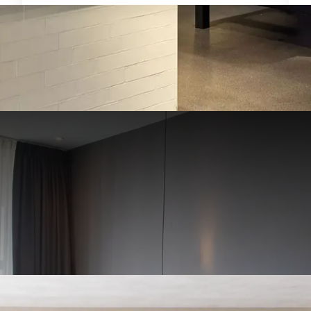
 van
luxe
en
comfort
in een ver
e omgeving. Al generaties lang 
onze kwaliteit en aandacht voor
VERRASSEND VANZELFSPREKEND