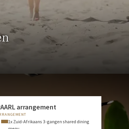
en
PAARL arrangement
RRANGEMENT
1x Zuid-Afrikaans 3-gangen shared dining
menu