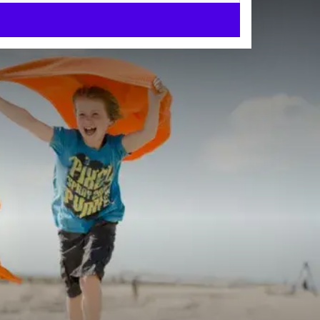
m - Leiden
 ontspannen weekend
lle mogelijkheden en