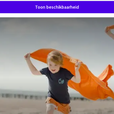
Toon beschikbaarheid
j Van der Valk Hotel Sassenhei
VERRASSEND VANZELFSPREKEND
otel Sassenheim - Leiden bent u van harte welkom voor een
meeting of een gezellig etentje in ons restaurant. Ontdek a
ervaar de luxe, comfort en gastvrijheid van Van der Valk.
iental Restobar