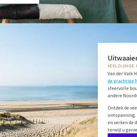
Uitwaaie
VEELZIJDIGE
Van der Valk 
de prachtige 
sfeervolle bo
andere Noordw
Ontdek de veel
ontspanning. 
en verken de d
terwijl u gen