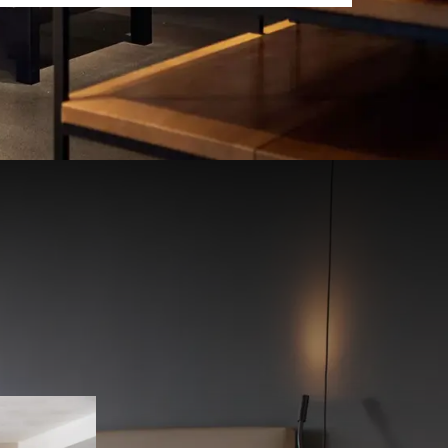
trouwde,
staan wij
 elke gast.