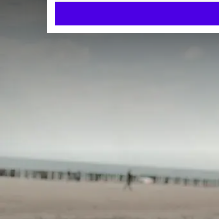
Welkom bi
Bij Van der Valk H
weg, een zakelijke 
Drie restaurants
A la carte Restaurant Nest, Live Cooking & OZZO Or
Goede bereikbaarheid
Dichtbij Schiphol, Leiden, Den Haag en het strand