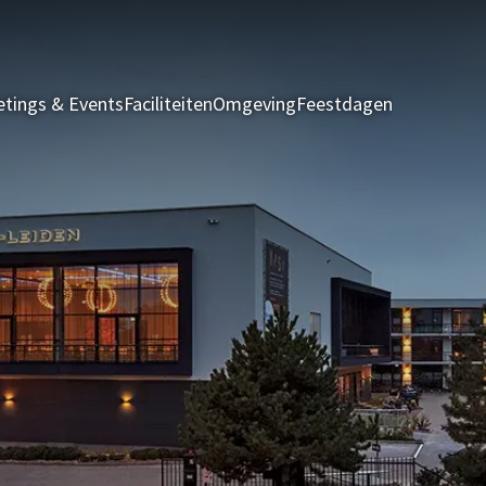
tings & Events
Faciliteiten
Omgeving
Feestdagen
Kamers & S