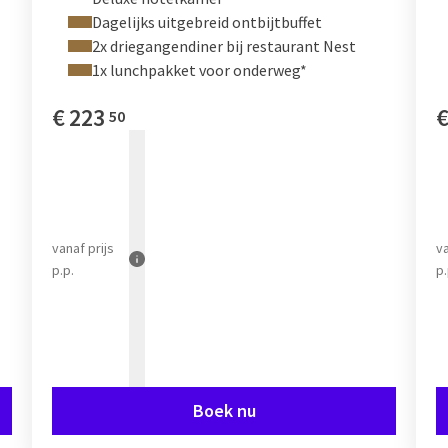
Dagelijks uitgebreid ontbijtbuffet
2x driegangendiner bij restaurant Nest
1x lunchpakket voor onderweg*
€
223
50
vanaf
prijs
v
p.p.
p.
Boek nu