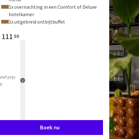
1x overnachting in een Comfort of Deluxe
hotelkamer
1x uitgebreid ontbijtbuffet
€
111
50
anaf
prijs
p.
Boek nu