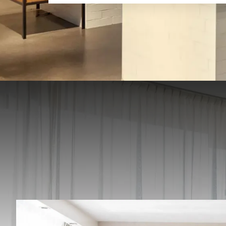
Geniet
gastvrij
bekend om 