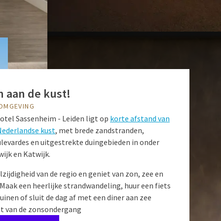
n aan de kust!
 OMGEVING
Hotel Sassenheim - Leiden ligt op
korte afstand van
Nederlandse kust
, met brede zandstranden,
ulevardes en uitgestrekte duingebieden in onder
ijk en Katwijk.
zijdigheid van de regio en geniet van zon, zee en
Maak een heerlijke strandwandeling, huur een fiets
uinen of sluit de dag af met een diner aan zee
iet van de zonsondergang