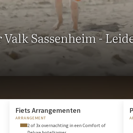
 Valk Sassenheim - Leid
DEALS & ARRANGEMENTEN
Fiets Arrangementen
ARRANGEMENT
A
2 of 3x overnachting in een Comfort of
Deluxe hotelkamer