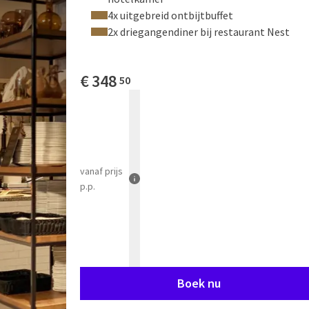
4x uitgebreid ontbijtbuffet
2x driegangendiner bij restaurant Nest
€
348
50
vanaf
prijs
p.p.
Boek nu