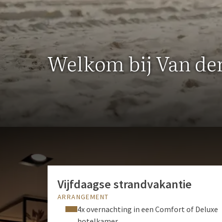
Business & Events
16 multifunctionele vergader- en congreszalen
Jack's Casino
Welkom bij Van der
Gratis toegang, hapjes en drankjes
8,5
Fantastisch beoordeeld
Uit 451 betrouwbare beoordelingen
Vijfdaagse strandvakantie
ARRANGEMENT
4x overnachting in een Comfort of Deluxe
hotelkamer