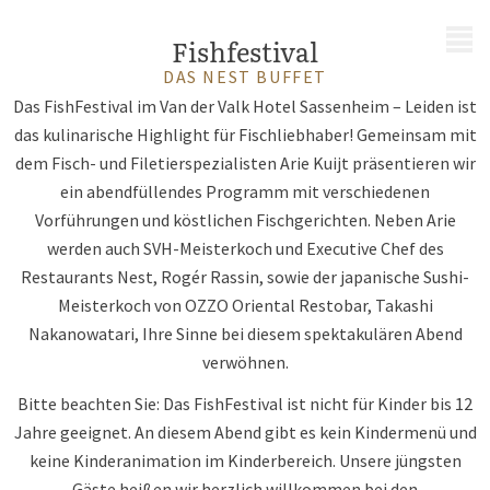
MENÜ
Fishfestival
DAS NEST BUFFET
Das FishFestival im Van der Valk Hotel Sassenheim – Leiden ist
das kulinarische Highlight für Fischliebhaber! Gemeinsam mit
dem Fisch- und Filetierspezialisten Arie Kuijt präsentieren wir
ein abendfüllendes Programm mit verschiedenen
Vorführungen und köstlichen Fischgerichten. Neben Arie
werden auch SVH-Meisterkoch und Executive Chef des
Restaurants Nest, Rogér Rassin, sowie der japanische Sushi-
Meisterkoch von OZZO Oriental Restobar, Takashi
Nakanowatari, Ihre Sinne bei diesem spektakulären Abend
verwöhnen.
Bitte beachten Sie: Das FishFestival ist nicht für Kinder bis 12
Jahre geeignet. An diesem Abend gibt es kein Kindermenü und
keine Kinderanimation im Kinderbereich. Unsere jüngsten
Gäste heißen wir herzlich willkommen bei den