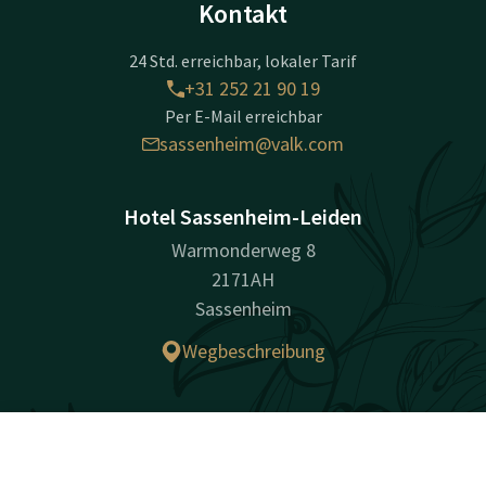
Kontakt
24 Std. erreichbar, lokaler Tarif
+31 252 21 90 19
Per E-Mail erreichbar
sassenheim@valk.com
Hotel Sassenheim-Leiden
Warmonderweg 8
2171AH
Sassenheim
Wegbeschreibung
Unternehmensinformationen
Handelsregisternummer (KvK): 28028072
Kontakt
Account
DE