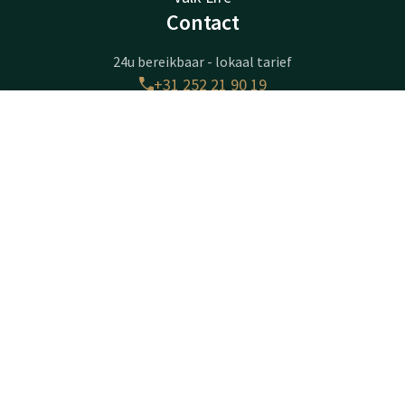
Contact
24u bereikbaar - lokaal tarief
+31 252 21 90 19
Bereikbaar via mail
sassenheim@valk.com
Contact
Account
NL
Boek nu
Hotel Sassenheim-Leiden
Warmonderweg 8
2171AH
Sassenheim
Plan route
Bedrijfsinformatie
KvK-nummer: 28028072