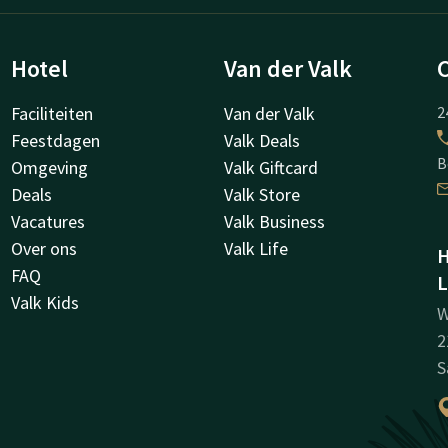
Hotel
Van der Valk
Faciliteiten
Van der Valk
2
Feestdagen
Valk Deals
B
Omgeving
Valk Giftcard
Deals
Valk Store
Vacatures
Valk Business
Over ons
Valk Life
H
FAQ
L
Valk Kids
W
2
S