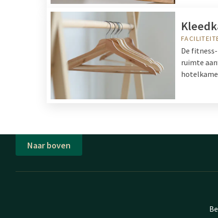
Kleedk
FACILITEIT
De fitness-
ruimte aanw
hotelkame
Naar boven
Be