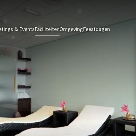
tings & Events
Faciliteiten
Omgeving
Feestdagen
Kamers & S