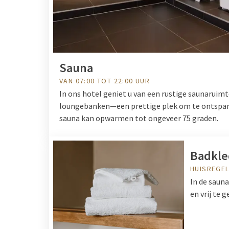
Sauna
VAN 07:00 TOT 22:00 UUR
In ons hotel geniet u van een rustige saunaruim
loungebanken—een prettige plek om te ontspann
sauna kan opwarmen tot ongeveer 75 graden.
Badkle
HUISREGE
In de saun
en vrij te 