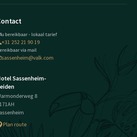
Contact
4u bereikbaar - lokaal tarief
+31 252 21 90 19
ereikbaar via mail
sassenheim@valk.com
otel Sassenheim-
eiden
armonderweg 8
171AH
assenheim
Plan route