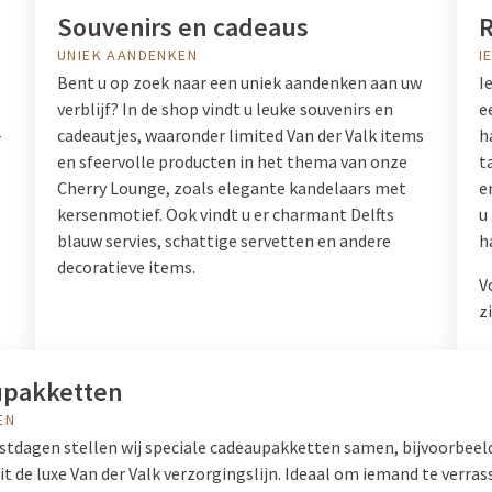
Souvenirs en cadeaus
R
UNIEK AANDENKEN
I
Bent u op zoek naar een uniek aandenken aan uw
I
verblijf? In de shop vindt u leuke souvenirs en
e
-
cadeautjes, waaronder limited Van der Valk items
h
en sfeervolle producten in het thema van onze
t
Cherry Lounge, zoals elegante kandelaars met
e
kersenmotief. Ook vindt u er charmant Delfts
u
blauw servies, schattige servetten en andere
h
decoratieve items.
V
z
pakketten
EN
estdagen stellen wij speciale cadeaupakketten samen, bijvoorbee
 de luxe Van der Valk verzorgingslijn. Ideaal om iemand te verras