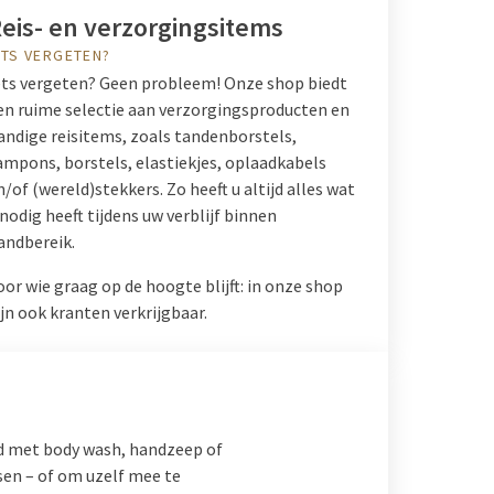
eis- en verzorgingsitems
ETS VERGETEN?
ets vergeten? Geen probleem! Onze shop biedt
en ruime selectie aan verzorgingsproducten en
andige reisitems, zoals tandenborstels,
ampons, borstels, elastiekjes, oplaadkabels
n/of (wereld)stekkers. Zo heeft u altijd alles wat
 nodig heeft tijdens uw verblijf binnen
andbereik.
oor wie graag op de hoogte blijft: in onze shop
ijn ook kranten verkrijgbaar.
ld met body wash, handzeep of
sen – of om uzelf mee te