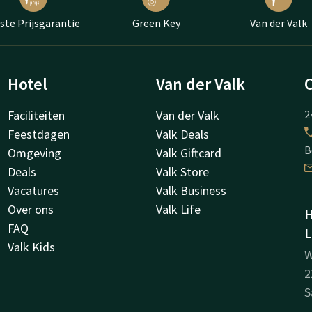
ste Prijsgarantie
Green Key
Van der Valk
Hotel
Van der Valk
Faciliteiten
Van der Valk
2
Feestdagen
Valk Deals
B
Omgeving
Valk Giftcard
Deals
Valk Store
Vacatures
Valk Business
Over ons
Valk Life
H
FAQ
L
Valk Kids
W
2
S