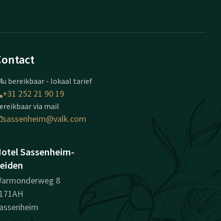
Contact
4u bereikbaar - lokaal tarief
+31 252 21 90 19
ereikbaar via mail
sassenheim@valk.com
otel Sassenheim-
eiden
armonderweg 8
171AH
assenheim