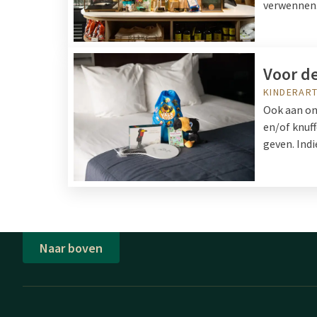
verwennen
Voor de
KINDERART
Ook aan onz
en/of knuf
geven. Indi
Naar boven