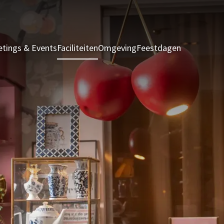
tings & Events
Faciliteiten
Omgeving
Feestdagen
Kamers & S