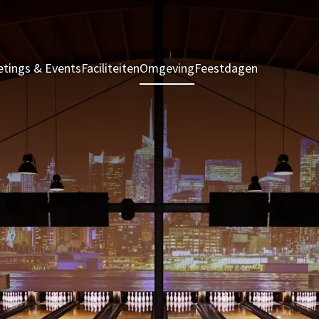
tings & Events
Faciliteiten
Omgeving
Feestdagen
Kamers & S