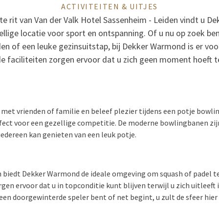
ACTIVITEITEN & UITJES
te rit van Van der Valk Hotel Sassenheim - Leiden vindt u 
ellige locatie voor sport en ontspanning. Of u nu op zoek be
n of een leuke gezinsuitstap, bij Dekker Warmond is er voor
e faciliteiten zorgen ervoor dat u zich geen moment hoeft t
et vrienden of familie en beleef plezier tijdens een potje bowlin
ect voor een gezellige competitie. De moderne bowlingbanen zijn
 iedereen kan genieten van een leuk potje.
n biedt Dekker Warmond de ideale omgeving om squash of padel te
n ervoor dat u in topconditie kunt blijven terwijl u zich uitleeft
 een doorgewinterde speler bent of net begint, u zult de sfeer hie