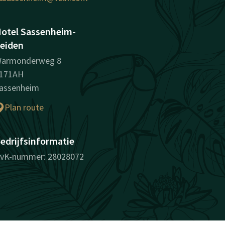
otel Sassenheim-
eiden
armonderweg 8
171AH
assenheim
Plan route
edrijfsinformatie
vK-nummer: 28028072