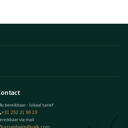
Contact
4u bereikbaar - lokaal tarief
+31 252 21 90 19
ereikbaar via mail
sassenheim@valk.com