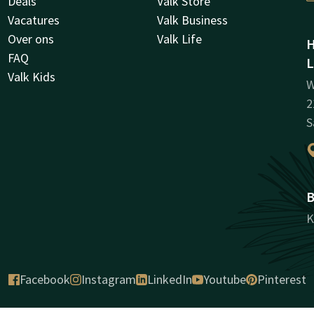
Deals
Valk Store
Vacatures
Valk Business
Over ons
Valk Life
H
FAQ
L
Valk Kids
W
2
S
B
K
Facebook
Instagram
LinkedIn
Youtube
Pinterest