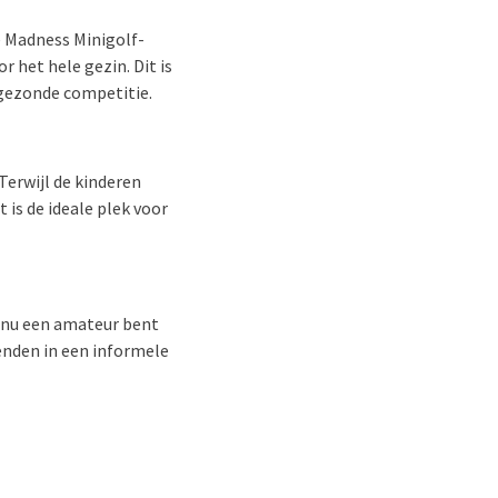
e Madness Minigolf-
r het hele gezin. Dit is
 gezonde competitie.
Terwijl de kinderen
 is de ideale plek voor
u nu een amateur bent
enden in een informele