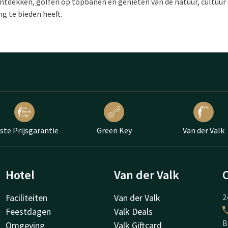
 ontdekken, golfen op topbanen en genieten van de natuur, cultuur
g te bieden heeft.
ste Prijsgarantie
Green Key
Van der Valk
Hotel
Van der Valk
Faciliteiten
Van der Valk
2
Feestdagen
Valk Deals
B
Omgeving
Valk Giftcard