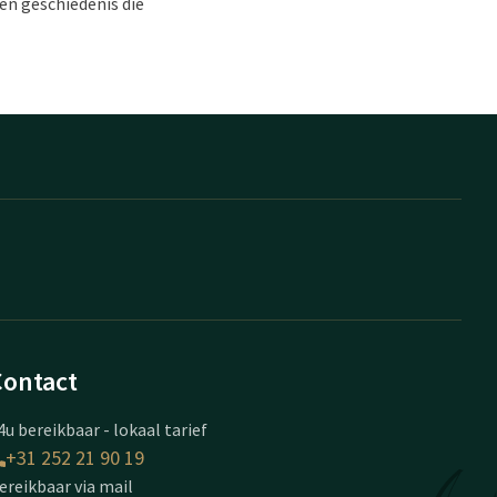
 en geschiedenis die
Contact
4u bereikbaar - lokaal tarief
+31 252 21 90 19
ereikbaar via mail