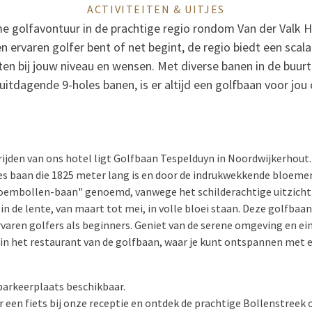
ACTIVITEITEN & UITJES
e golfavontuur in de prachtige regio rondom Van der Valk 
en ervaren golfer bent of net begint, de regio biedt een scal
ten bij jouw niveau en wensen. Met diverse banen in de buurt
uitdagende 9-holes banen, is er altijd een golfbaan voor jou
rijden van ons hotel ligt Golfbaan Tespelduyn in Noordwijkerhout.
s baan die 1825 meter lang is en door de indrukwekkende bloemen
oembollen-baan" genoemd, vanwege het schilderachtige uitzicht o
n de lente, van maart tot mei, in volle bloei staan. Deze golfbaan
varen golfers als beginners. Geniet van de serene omgeving en ei
r in het restaurant van de golfbaan, waar je kunt ontspannen met e
parkeerplaats beschikbaar.
r een fiets bij onze receptie en ontdek de prachtige Bollenstreek