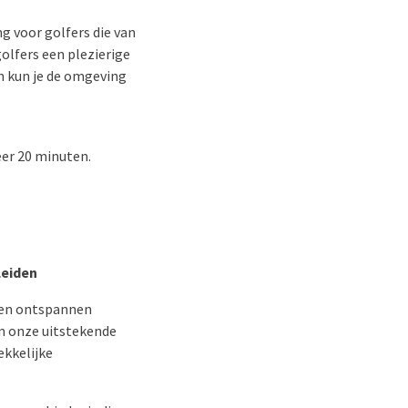
 voor golfers die van
olfers een plezierige
n kun je de omgeving
eer 20 minuten.
Leiden
 een ontspannen
en onze uitstekende
ekkelijke