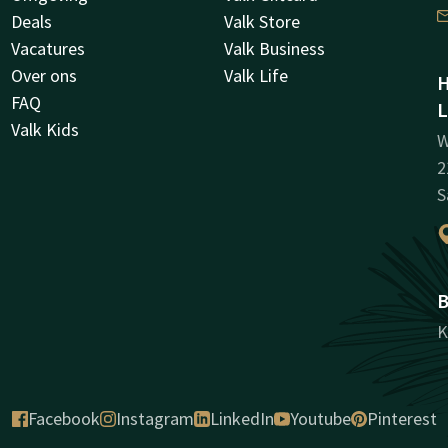
Deals
Valk Store
Vacatures
Valk Business
Over ons
Valk Life
H
FAQ
L
Valk Kids
W
2
S
B
K
Facebook
Instagram
LinkedIn
Youtube
Pinterest