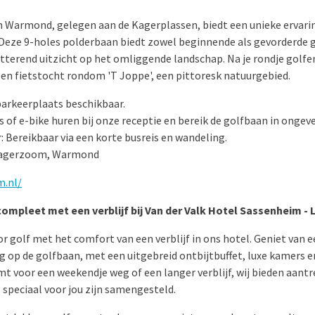
Warmond, gelegen aan de Kagerplassen, biedt een unieke ervaring
 Deze 9-holes polderbaan biedt zowel beginnende als gevorderde g
itterend uitzicht op het omliggende landschap. Na je rondje golfe
en fietstocht rondom 'T Joppe', een pittoresk natuurgebied.
parkeerplaats beschikbaar.
ts of e-bike huren bij onze receptie en bereik de golfbaan in ongev
 Bereikbaar via een korte busreis en wandeling.
 Kagerzoom, Warmond
m.nl/
compleet met een verblijf bij Van der Valk Hotel Sassenheim - 
r golf met het comfort van een verblijf in ons hotel. Geniet van
g op de golfbaan, met een uitgebreid ontbijtbuffet, luxe kamers 
omt voor een weekendje weg of een langer verblijf, wij bieden aantr
speciaal voor jou zijn samengesteld.