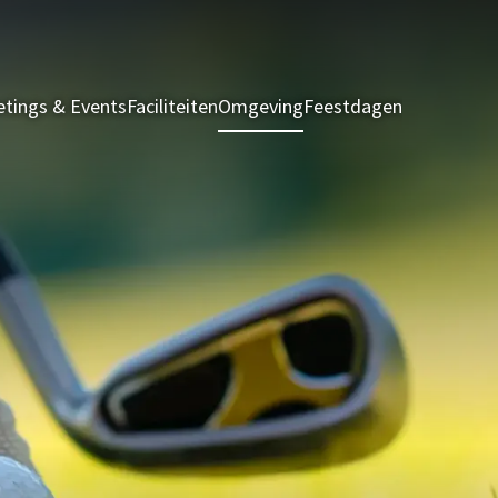
tings & Events
Faciliteiten
Omgeving
Feestdagen
Kamers & S