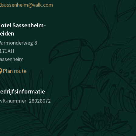
sassenheim@valk.com
otel Sassenheim-
eiden
armonderweg 8
171AH
assenheim
Plan route
edrijfsinformatie
vK-nummer: 28028072