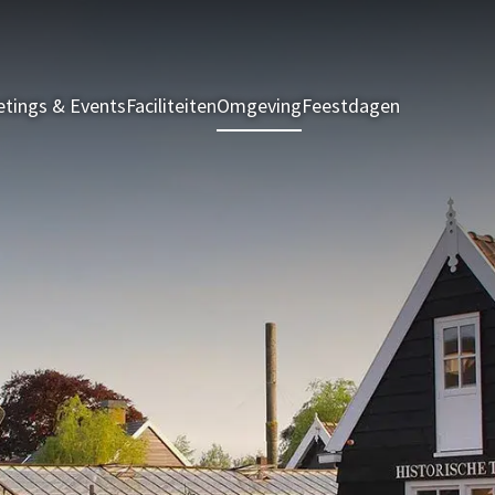
tings & Events
Faciliteiten
Omgeving
Feestdagen
Kamers & S