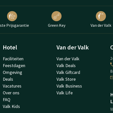
ste Prijsgarantie
Green Key
Van der Valk
Hotel
Van der Valk
Faciliteiten
Van der Valk
2
Feestdagen
Valk Deals
B
Omgeving
Valk Giftcard
Deals
Valk Store
Vacatures
Valk Business
Over ons
Valk Life
H
FAQ
L
Valk Kids
W