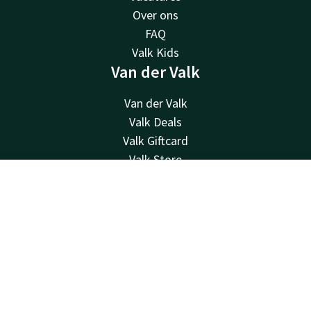
Over ons
FAQ
Valk Kids
Van der Valk
Van der Valk
Valk Deals
Valk Giftcard
Valk Store
Valk Business
Contact
Account
NL
Valk Life
Contact
Boek nu
24u bereikbaar - lokaal tarief
+31 252 21 90 19
Bereikbaar via mail
sassenheim@valk.com