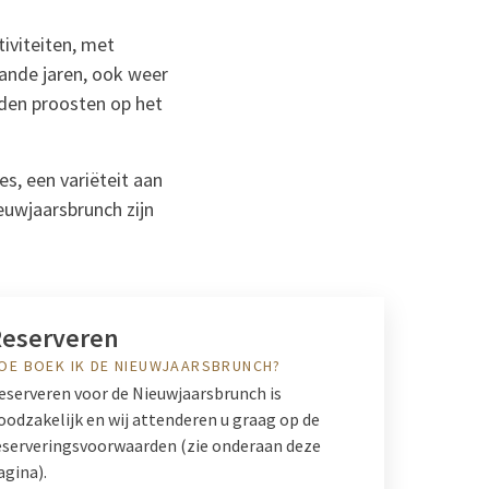
tiviteiten, met
aande jaren, ook weer
nden proosten op het
s, een variëteit aan
ieuwjaarsbrunch zijn
Reserveren
OE BOEK IK DE NIEUWJAARSBRUNCH?
eserveren voor de Nieuwjaarsbrunch is
oodzakelijk en wij attenderen u graag op de
eserveringsvoorwaarden (zie onderaan deze
agina).