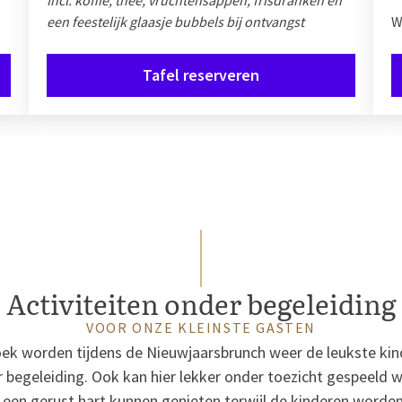
Incl. koffie, thee, vruchtensappen, frisdranken en
een feestelijk glaasje bubbels bij ontvangst
W
Tafel reserveren
Activiteiten onder begeleiding
VOOR ONZE KLEINSTE GASTEN
oek worden tijdens de Nieuwjaarsbrunch weer de leukste kind
 begeleiding. Ook kan hier lekker onder toezicht gespeeld 
en gerust hart kunnen genieten terwijl de kinderen worde