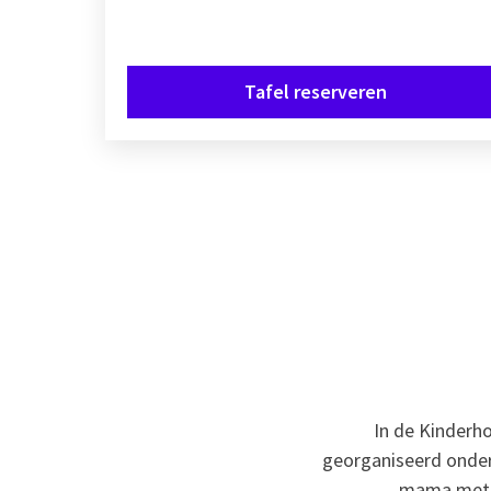
Tafel reserveren
In de Kinderh
georganiseerd onder
mama met e