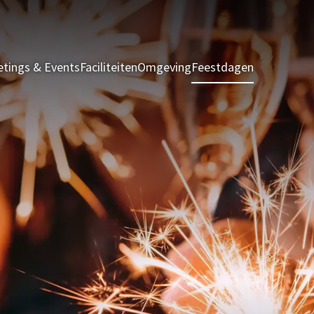
tings & Events
Faciliteiten
Omgeving
Feestdagen
Kamers & S