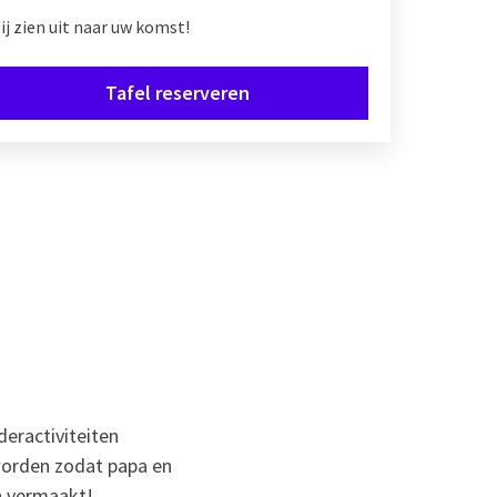
ij zien uit naar uw komst!
Tafel reserveren
eractiviteiten
worden zodat papa en
n vermaakt!