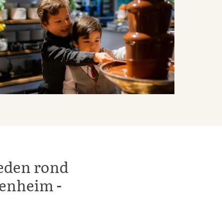
heden rond
senheim -