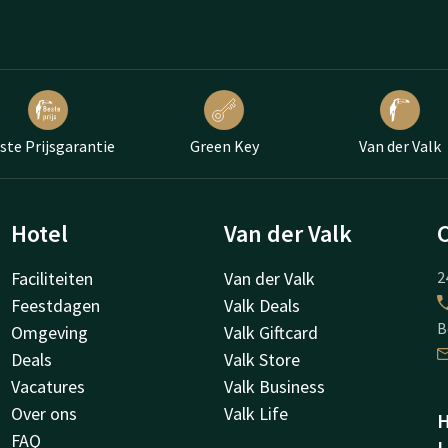
ste Prijsgarantie
Green Key
Van der Valk
Hotel
Van der Valk
Faciliteiten
Van der Valk
2
Feestdagen
Valk Deals
B
Omgeving
Valk Giftcard
Deals
Valk Store
Vacatures
Valk Business
Over ons
Valk Life
H
FAQ
L