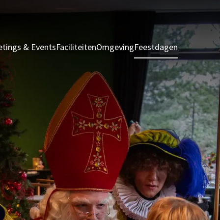
tings & Events
Faciliteiten
Omgeving
Feestdagen
Kamers & S