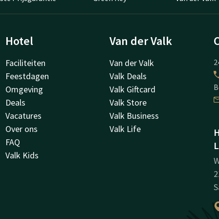
Hotel
Van der Valk
Faciliteiten
Van der Valk
2
Feestdagen
Valk Deals
B
Omgeving
Valk Giftcard
Deals
Valk Store
Vacatures
Valk Business
Over ons
Valk Life
H
FAQ
L
Valk Kids
W
2
S