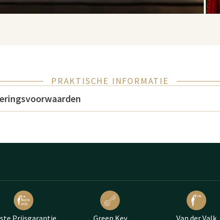
PRAKTISCHE INFORMATIE
leringsvoorwaarden
ste Prijsgarantie
Green Key
Van der Valk