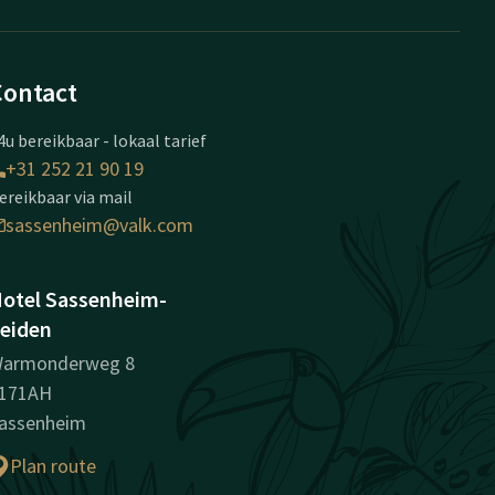
Contact
4u bereikbaar - lokaal tarief
+31 252 21 90 19
ereikbaar via mail
sassenheim@valk.com
otel Sassenheim-
eiden
armonderweg 8
171AH
assenheim
Plan route