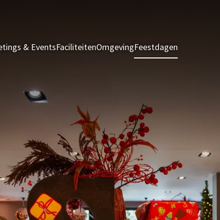
tings & Events
Faciliteiten
Omgeving
Feestdagen
Kamers & S