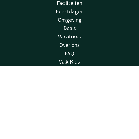
Faciliteiten
Feestdagen
Omgeving
Deals
Vacatures
Over ons
FAQ
Valk Kids
Van der Valk
Contact
Account
NL
Van der Valk
Valk Deals
Boek nu
Valk Giftcard
Valk Store
Valk Business
Valk Life
Contact