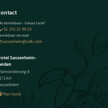
Contact
4u bereikbaar - lokaal tarief
+31 252 21 90 19
ereikbaar via mail
sassenheim@valk.com
otel Sassenheim-
eiden
armonderweg 8
171AH
assenheim
Plan route