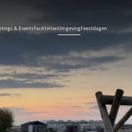
tings & Events
Faciliteiten
Omgeving
Feestdagen
Kamers & S