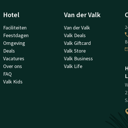
Hotel
Van der Valk
Faciliteiten
Van der Valk
2
Feestdagen
Valk Deals
B
Omgeving
Valk Giftcard
Deals
Valk Store
Vacatures
Valk Business
Over ons
Valk Life
H
FAQ
L
Valk Kids
W
2
S