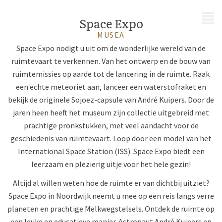
MENU
Space Expo
MUSEA
Space Expo nodigt u uit om de wonderlijke wereld van de
ruimtevaart te verkennen. Van het ontwerp en de bouw van
ruimtemissies op aarde tot de lancering in de ruimte. Raak
een echte meteoriet aan, lanceer een waterstofraket en
bekijk de originele Sojoez-capsule van André Kuipers. Door de
jaren heen heeft het museum zijn collectie uitgebreid met
prachtige pronkstukken, met veel aandacht voor de
geschiedenis van ruimtevaart. Loop door een model van het
International Space Station (ISS). Space Expo biedt een
leerzaam en plezierig uitje voor het hele gezin!
Altijd al willen weten hoe de ruimte er van dichtbij uitziet?
Space Expo in Noordwijk neemt u mee op een reis langs verre
planeten en prachtige Melkwegstelsels. Ontdek de ruimte op
een leuke en educatieve manier. Astronaut André Kuipers en