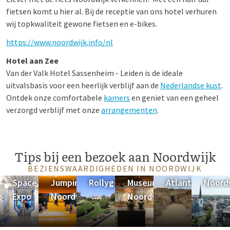
fietsen komt u hier al. Bij de receptie van ons hotel verhuren
wij topkwaliteit gewone fietsen en e-bikes.
https://www.noordwijk.info/nl
Hotel aan Zee
Van der Valk Hotel Sassenheim - Leiden is de ideale
uitvalsbasis voor een heerlijk verblijf aan de
Nederlandse kust
.
Ontdek onze comfortabele
kamers
en geniet van een geheel
verzorgd verblijf met onze
arrangementen
.
Tips bij een bezoek aan Noordwijk
BEZIENSWAARDIGHEDEN IN NOORDWIJK
Space
Jumpin
Rollygolf
Museum
Atlantikwall
Noord
Expo
Noordwijk
Noordwijk