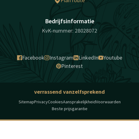
Plan route
Bedrijfsinformatie
KvK-nummer: 28028072
Facebook
Instagram
LinkedIn
Youtube
Pinterest
verrassend vanzelfsprekend
Sitemap
Privacy
Cookies
Aansprakelijkheid
Voorwaarden
Beste prijsgarantie