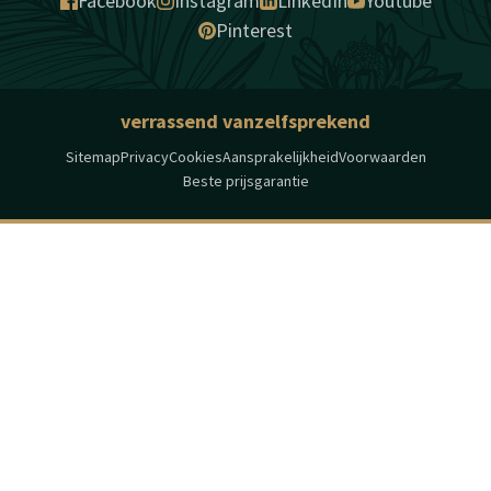
Facebook
Instagram
LinkedIn
Youtube
Pinterest
verrassend vanzelfsprekend
Sitemap
Privacy
Cookies
Aansprakelijkheid
Voorwaarden
Beste prijsgarantie