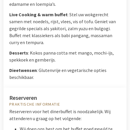
edamame en loempia’s.
Live Cooking & warm buffet
: Stel uw wokgerecht
samen met noedels, rijst, vlees, vis of tofu. Geniet van
gegrilde specials als yakitori, zalm yuzu en bulgogi.
Buffet met klassiekers als babi pangang, massaman
curry en tempura.
Desserts
: Kokos panna cotta met mango, mochi-ijs,
spekkoek en gemberijs.
Dieetwensen
: Glutenvrije en vegetarische opties
beschikbaar.
Reserveren
PRAKTISCHE INFORMATIE
Reserveren voor het dinerbuffet is noodzakelijk. Wij
attenderen u graag op het volgende:
Wij doen ons best om het buffet goed gevuld te