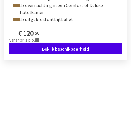
1x overnachting in een Comfort of Deluxe
hotelkamer
1x uitgebreid ontbijtbuffet
€
120
50
vanaf
prijs p.p.
Bekijk beschikbaarheid