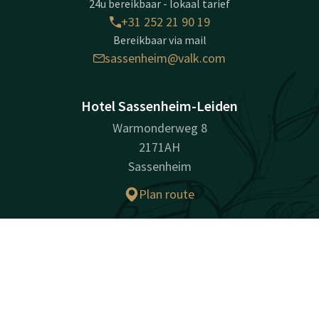
24u bereikbaar - lokaal tarief
+31 252 21 90 19
Bereikbaar via mail
sassenheim@valk.com
Hotel Sassenheim-Leiden
Warmonderweg 8
2171AH
Sassenheim
Plan route
Bedrijfsinformatie
Contact
Account
NL
KvK-nummer: 28028072
Boek nu