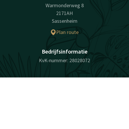
Warmonderweg 8
2171AH
Sassenheim
Plan route
Bedrijfsinformatie
KvK-nummer: 28028072
Facebook
Instagram
LinkedIn
Youtube
Contact
Account
NL
Pinterest
Boek nu
verrassend vanzelfsprekend
Sitemap
Privacy
Cookies
Aansprakelijkheid
Voorwaarden