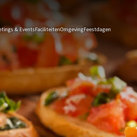
tings & Events
Faciliteiten
Omgeving
Feestdagen
Kamers & S