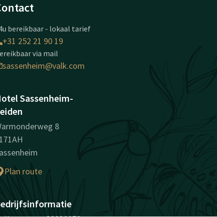
Contact
4u bereikbaar - lokaal tarief
+31 252 21 90 19
ereikbaar via mail
sassenheim@valk.com
otel Sassenheim-
eiden
armonderweg 8
171AH
assenheim
Plan route
edrijfsinformatie