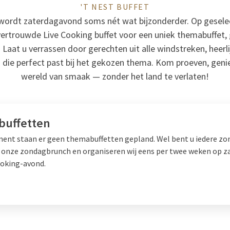
'T NEST BUFFET
t wordt zaterdagavond soms nét wat bijzonderder. Op gesel
vertrouwde Live Cooking buffet voor een uniek themabuffet,
Laat u verrassen door gerechten uit alle windstreken, heer
g die perfect past bij het gekozen thema. Kom proeven, gen
wereld van smaak — zonder het land te verlaten!
uffetten
ent staan er geen themabuffetten gepland. Wel bent u iedere zo
 onze zondagbrunch en organiseren wij eens per twee weken op z
ooking-avond.