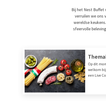
Bij het Nest Buffe
verruilen we ons 
wereldse keukens. 
sfeervolle belevin
Themab
Op dit mom
welkom bij
een Live C