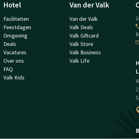
Hotel
Van der Valk
Faciliteiten
Van der Valk
2
Feestdagen
Valk Deals
B
Omgeving
Valk Giftcard
Deals
Valk Store
Vacatures
Valk Business
Over ons
Valk Life
H
FAQ
L
Valk Kids
W
2
S
B